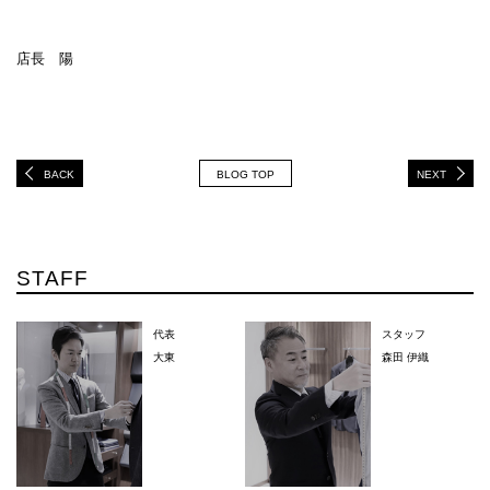
店長 陽
BACK
BLOG TOP
NEXT
STAFF
代表
スタッフ
大東
森田 伊織