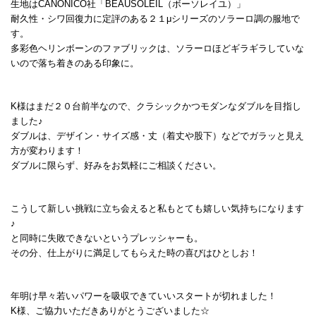
生地はCANONICO社「BEAUSOLEIL（ボーソレイユ）」
耐久性・シワ回復力に定評のある２１μシリーズのソラーロ調の服地で
す。
多彩色ヘリンボーンのファブリックは、ソラーロほどギラギラしていな
いので落ち着きのある印象に。
K様はまだ２０台前半なので、クラシックかつモダンなダブルを目指し
ました♪
ダブルは、デザイン・サイズ感・丈（着丈や股下）などでガラッと見え
方が変わります！
ダブルに限らず、好みをお気軽にご相談ください。
こうして新しい挑戦に立ち会えると私もとても嬉しい気持ちになります
♪
と同時に失敗できないというプレッシャーも。
その分、仕上がりに満足してもらえた時の喜びはひとしお！
年明け早々若いパワーを吸収できていいスタートが切れました！
K様、ご協力いただきありがとうございました☆