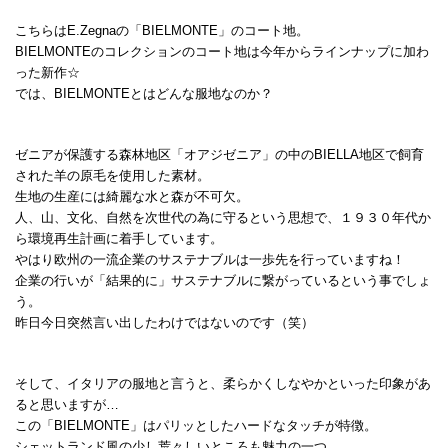
こちらはE.Zegnaの「BIELMONTE」のコート地。
BIELMONTEのコレクションのコート地は今年からラインナップに加わ
った新作☆
では、BIELMONTEとはどんな服地なのか？
ゼニアが保護する森林地区「オアジゼニア」の中のBIELLA地区で飼育
された羊の原毛を使用した素材。
生地の生産には綺麗な水と森が不可欠。
人、山、文化、自然を次世代の為に守るという思想で、１９３０年代か
ら環境再生計画に着手しています。
やはり欧州の一流企業のサステナブルは一歩先を行っていますね！
企業の行いが「結果的に」サステナブルに繋がっているという事でしょ
う。
昨日今日突然言い出したわけではないのです（笑）
そして、イタリアの服地と言うと、柔らかくしなやかといった印象があ
ると思いますが…
この「BIELMONTE」はパリッとしたハードなタッチが特徴。
シェットランド風の少し荒々しいところも魅力の一つ。