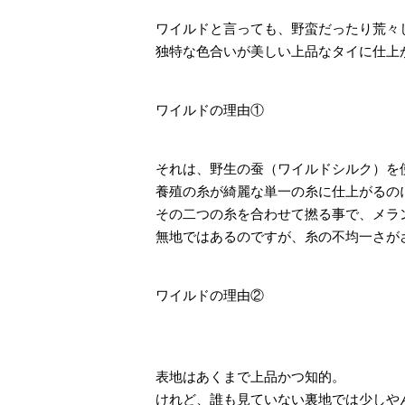
ワイルドと言っても、野蛮だったり荒々
独特な色合いが美しい上品なタイに仕上
ワイルドの理由①
それは、野生の蚕（ワイルドシルク）を
養殖の糸が綺麗な単一の糸に仕上がるの
その二つの糸を合わせて撚る事で、メラ
無地ではあるのですが、糸の不均一さが
ワイルドの理由②
表地はあくまで上品かつ知的。
けれど、誰も見ていない裏地では少しや