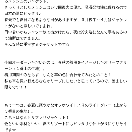
るメッシュのジャケット。
ざっくりとしたメッシュはシワ回復力に優れ、吸湿発散性に優れるので
日本の夏にピッタリ♪
春先でも夏日になるような日がありますが、３月後半～４月はジャケッ
トがないと寂しいですよね。
日中暑いからシャツ一枚で出かけたら、夜は冷え込むなんて事もあるの
で油断はできません。
そんな時に重宝するジャケットです☆
今回オーダーいただいたのは、春秋の着用をイメージしたオリーブグリ
ーン（１番上の生地）。
着用期間のみならず、なんと車の色に合わせてみたとのこと！
私も車を買い替えるならオリーブにしたいと思っているので、羨ましい
限りです！！
もう一つは、春夏に爽やかなオフホワイトよりのライトグレー（上から
３番目の生地）。
こちらはなんとサファリジャケット！
色といい素材といい、夏のリゾートにもピッタリな仕上がりになりそう
です☆