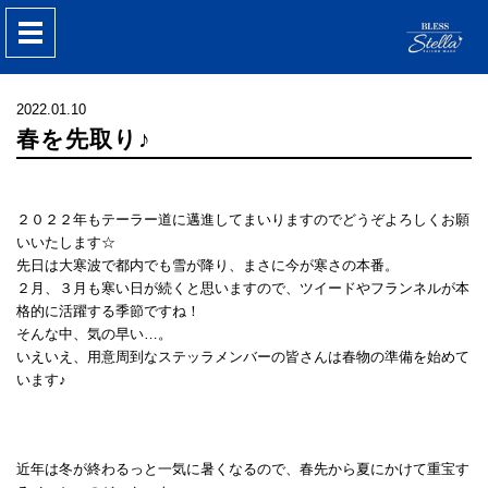
nav
2022.01.10
春を先取り♪
２０２２年もテーラー道に邁進してまいりますのでどうぞよろしくお願
いいたします☆
先日は大寒波で都内でも雪が降り、まさに今が寒さの本番。
２月、３月も寒い日が続くと思いますので、ツイードやフランネルが本
格的に活躍する季節ですね！
そんな中、気の早い…。
いえいえ、用意周到なステッラメンバーの皆さんは春物の準備を始めて
います♪
近年は冬が終わるっと一気に暑くなるので、春先から夏にかけて重宝す